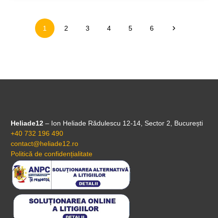
1
2
3
4
5
6
Heliade12
– Ion Heliade Rădulescu 12-14, Sector 2, București
+40 732 196 490
contact@heliade12.ro
Politică de confidențialitate