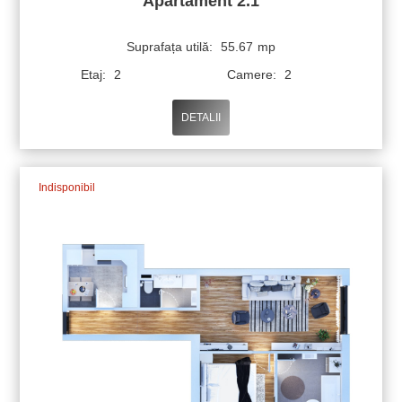
Apartament 2.1
Suprafața utilă:
55.67
mp
Etaj:
2
Camere:
2
DETALII
Indisponibil