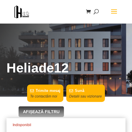
Heliade12
Trimite mesaj
Sună
Te contactăm noi
Detalii sau vizionare
AFIȘEAZĂ FILTRU
Indisponibil