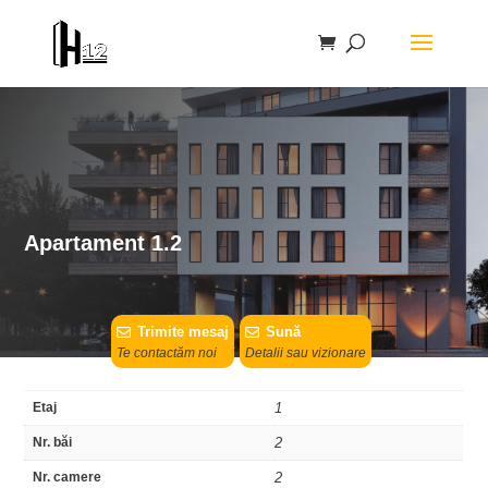
Apartament 1.2
Trimite mesaj
Sună
Te contactăm noi
Detalii sau vizionare
Etaj
1
Nr. băi
2
Nr. camere
2