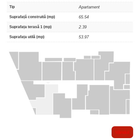
Tip
Apartament
Suprafață construită (mp)
65.54
Suprafața terasă 1 (mp)
2.39
Suprafața utilă (mp)
53.97
Vândut