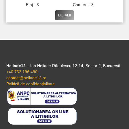
Etaj:
3
Camere:
3
DETALII
Heliade12
– Ion Heliade Rădulescu 12-14, Sector 2, București
+40 732 196 490
contact@heliade12.ro
Politică de confidențialitate