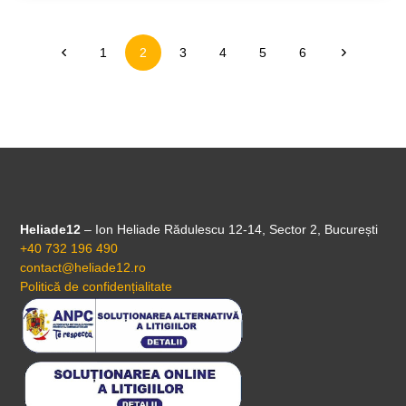
1
2
3
4
5
6
Heliade12
– Ion Heliade Rădulescu 12-14, Sector 2, București
+40 732 196 490
contact@heliade12.ro
Politică de confidențialitate