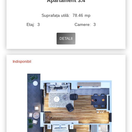
Apartament 3.4
Suprafața utilă:
78.46
mp
Etaj:
3
Camere:
3
DETALII
Indisponibil