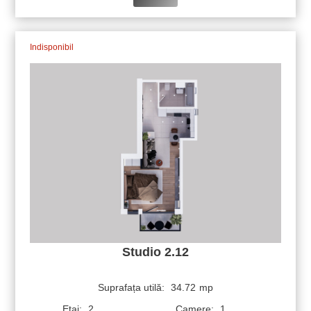
Indisponibil
Studio 2.12
Suprafața utilă:
34.72
mp
Etaj:
2
Camere:
1