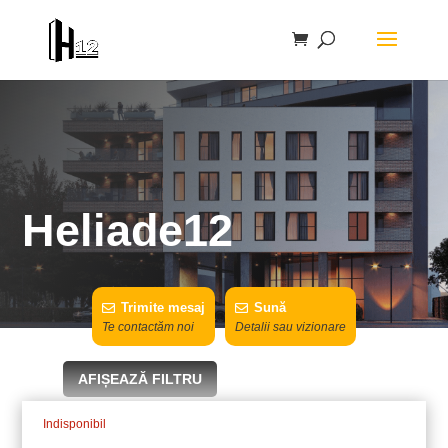
Heliade12
Trimite mesaj
Sună
Te contactăm noi
Detalii sau vizionare
AFIȘEAZĂ FILTRU
Indisponibil