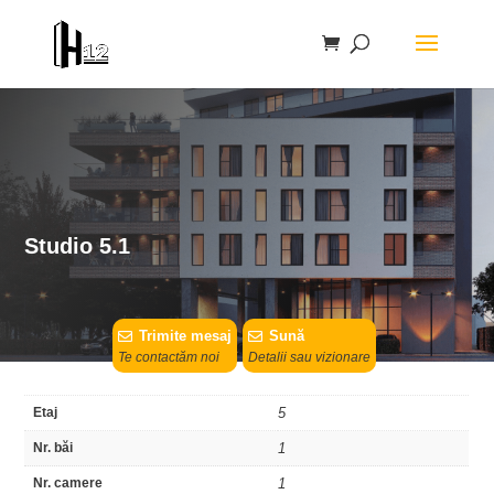
Studio 5.1
Trimite mesaj
Sună
Te contactăm noi
Detalii sau vizionare
Etaj
5
Nr. băi
1
Nr. camere
1