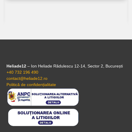
Heliade12
– Ion Heliade Rădulescu 12-14, Sector 2, București
+40 732 196 490
contact@heliade12.ro
Politică de confidențialitate