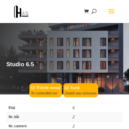
Studio 6.5
Trimite mesaj
Sună
Te contactăm noi
Detalii sau vizionare
Etaj
6
Nr. băi
2
Nr. camere
2